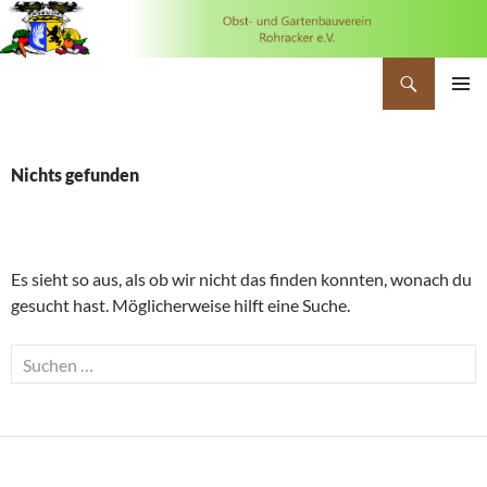
Suchen
OGV Rohracker
ZUM
PRIMÄR
INHALT
MENÜ
SPRINGEN
Nichts gefunden
Es sieht so aus, als ob wir nicht das finden konnten, wonach du
gesucht hast. Möglicherweise hilft eine Suche.
Suchen
nach: