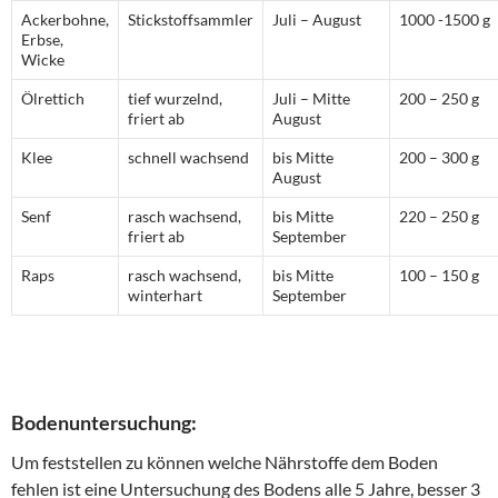
Ackerbohne,
Stickstoffsammler
Juli – August
1000 -1500 g
Erbse,
Wicke
Ölrettich
tief wurzelnd,
Juli – Mitte
200 – 250 g
friert ab
August
Klee
schnell wachsend
bis Mitte
200 – 300 g
August
Senf
rasch wachsend,
bis Mitte
220 – 250 g
friert ab
September
Raps
rasch wachsend,
bis Mitte
100 – 150 g
winterhart
September
Bodenuntersuchung:
Um feststellen zu können welche Nährstoffe dem Boden
fehlen ist eine Untersuchung des Bodens alle 5 Jahre, besser 3