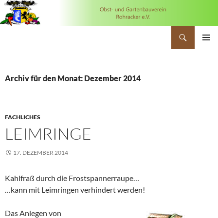
Suchen
OGV Rohracker
ZUM
PRIMÄR
INHALT
MENÜ
SPRINGEN
Archiv für den Monat: Dezember 2014
FACHLICHES
LEIMRINGE
17. DEZEMBER 2014
Kahlfraß durch die Frostspannerraupe…
…kann mit Leimringen verhindert werden!
Das Anlegen von