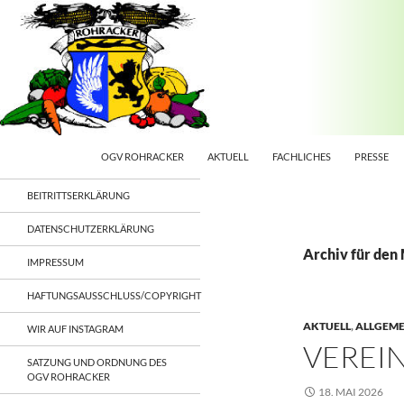
ZUM INHALT SPRINGEN
Suchen
OGV Rohracker
OGV ROHRACKER
AKTUELL
FACHLICHES
PRESSE
Obst- und Gartenbauverein
BEITRITTSERKLÄRUNG
Rohracker e.V.
DATENSCHUTZERKLÄRUNG
Archiv für den
IMPRESSUM
HAFTUNGSAUSSCHLUSS/COPYRIGHT
AKTUELL
,
ALLGEME
WIR AUF INSTAGRAM
VEREIN
SATZUNG UND ORDNUNG DES
OGV ROHRACKER
18. MAI 2026