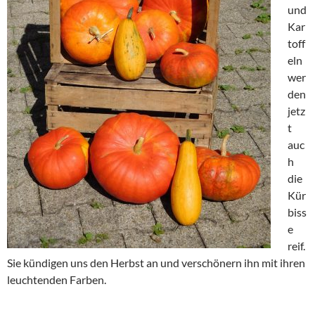
und
Kar
toff
eln
wer
den
jetz
t
auc
h
die
Kür
biss
e
reif.
Sie kündigen uns den Herbst an und verschönern ihn mit ihren
leuchtenden Farben.