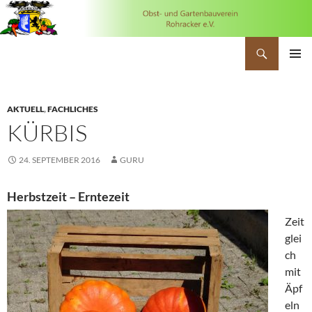
Suchen
OGV Rohracker
ZUM
PRIMÄR
INHALT
MENÜ
SPRINGEN
AKTUELL
,
FACHLICHES
KÜRBIS
24. SEPTEMBER 2016
GURU
Herbstzeit – Ern
tezeit
Zeit
glei
ch
mit
Äpf
eln