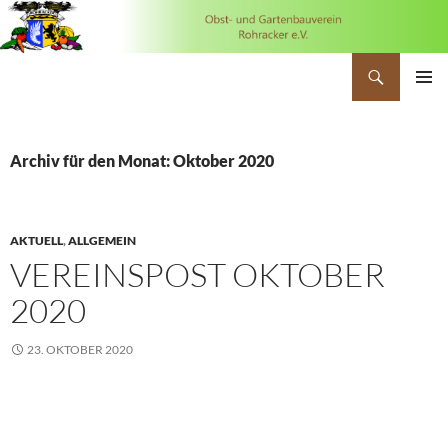
Suchen
OGV Rohracker
ZUM
PRIMÄR
INHALT
MENÜ
SPRINGEN
Archiv für den Monat: Oktober 2020
AKTUELL
,
ALLGEMEIN
VEREINSPOST OKTOBER
2020
23. OKTOBER 2020