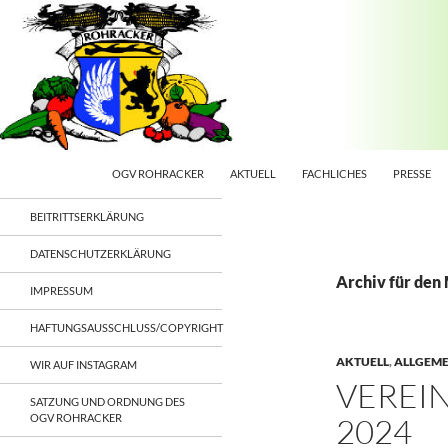
ZUM INHALT SPRINGEN
Suchen
OGV Rohracker
OGV ROHRACKER
AKTUELL
FACHLICHES
PRESSE
Obst- und Gartenbauverein
BEITRITTSERKLÄRUNG
Rohracker e.V.
DATENSCHUTZERKLÄRUNG
Archiv für den
IMPRESSUM
HAFTUNGSAUSSCHLUSS/COPYRIGHT
AKTUELL
,
ALLGEME
WIR AUF INSTAGRAM
VEREI
SATZUNG UND ORDNUNG DES
OGV ROHRACKER
2024