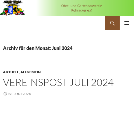
Suchen
OGV Rohracker
ZUM
PRIMÄR
INHALT
MENÜ
SPRINGEN
Archiv für den Monat: Juni 2024
AKTUELL
,
ALLGEMEIN
VEREINSPOST JULI 2024
26. JUNI 2024