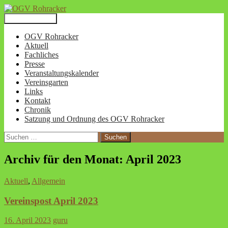
Suchen
Zum
Primäres Menü
Inhalt
OGV Rohracker
springen
OGV Rohracker
Aktuell
Fachliches
Presse
Veranstaltungskalender
Vereinsgarten
Links
Kontakt
Chronik
Satzung und Ordnung des OGV Rohracker
Suchen
nach:
Archiv für den Monat: April 2023
Aktuell
,
Allgemein
Vereinspost April 2023
16. April 2023
guru