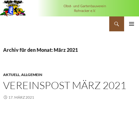
Suchen
OGV Rohracker
ZUM
PRIMÄR
INHALT
MENÜ
SPRINGEN
Archiv für den Monat: März 2021
AKTUELL
,
ALLGEMEIN
VEREINSPOST MÄRZ 2021
17. MÄRZ 2021